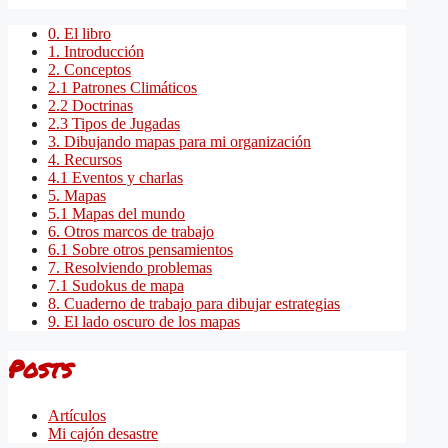
0. El libro
1. Introducción
2. Conceptos
2.1 Patrones Climáticos
2.2 Doctrinas
2.3 Tipos de Jugadas
3. Dibujando mapas para mi organización
4. Recursos
4.1 Eventos y charlas
5. Mapas
5.1 Mapas del mundo
6. Otros marcos de trabajo
6.1 Sobre otros pensamientos
7. Resolviendo problemas
7.1 Sudokus de mapa
8. Cuaderno de trabajo para dibujar estrategias
9. El lado oscuro de los mapas
Posts
Artículos
Mi cajón desastre