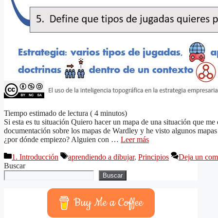
Tiempo estimado de lectura (
4
minutos)
Si esta es tu situación Quiero hacer un mapa de una situación que me
documentación sobre los mapas de Wardley y he visto algunos mapas 
¿por dónde empiezo? Alguien con …
Leer más
Categorías
Etiquetas
1. Introducción
aprendiendo a dibujar
,
Principios
Deja un com
Buscar
Buscar
Buy Me a Coffee