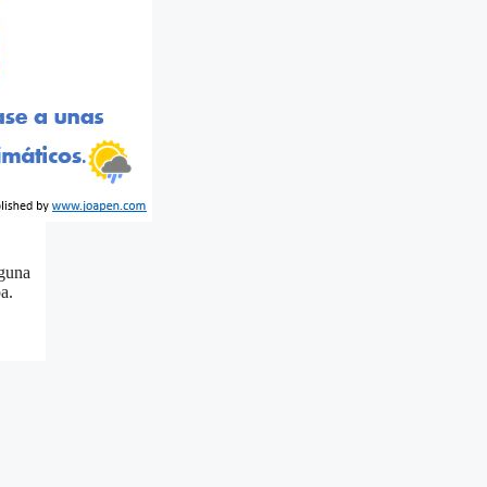
lguna
a.