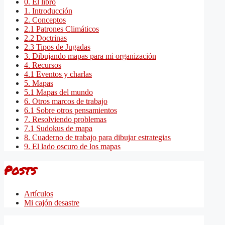
0. El libro
1. Introducción
2. Conceptos
2.1 Patrones Climáticos
2.2 Doctrinas
2.3 Tipos de Jugadas
3. Dibujando mapas para mi organización
4. Recursos
4.1 Eventos y charlas
5. Mapas
5.1 Mapas del mundo
6. Otros marcos de trabajo
6.1 Sobre otros pensamientos
7. Resolviendo problemas
7.1 Sudokus de mapa
8. Cuaderno de trabajo para dibujar estrategias
9. El lado oscuro de los mapas
Posts
Artículos
Mi cajón desastre