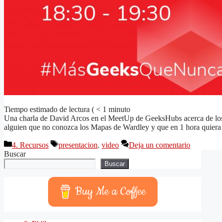
Tiempo estimado de lectura (
< 1
minuto
Una charla de David Arcos en el MeetUp de GeeksHubs acerca de los
alguien que no conozca los Mapas de Wardley y que en 1 hora quiera en
Categorías
Etiquetas
4. Recursos
presentacion
,
video
Deja un comentario
Buscar
Buscar
Buy Me a Coffee