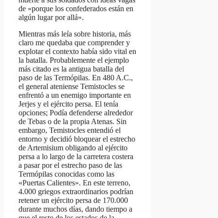
de «porque los confederados están en
algún lugar por allá».
Mientras más leía sobre historia, más
claro me quedaba que comprender y
explotar el contexto había sido vital en
la batalla. Probablemente el ejemplo
más citado es la antigua batalla del
paso de las Termópilas. En 480 A.C.,
el general ateniense Temistocles se
enfrentó a un enemigo importante en
Jerjes y el ejército persa. El tenía
opciones; Podía defenderse alrededor
de Tebas o de la propia Atenas. Sin
embargo, Temistocles entendió el
entorno y decidió bloquear el estrecho
de Artemisium obligando al ejército
persa a lo largo de la carretera costera
a pasar por el estrecho paso de las
Termópilas conocidas como las
«Puertas Calientes». En este terreno,
4.000 griegos extraordinarios podrían
retener un ejército persa de 170.000
durante muchos días, dando tiempo a
que el resto de los estados de la