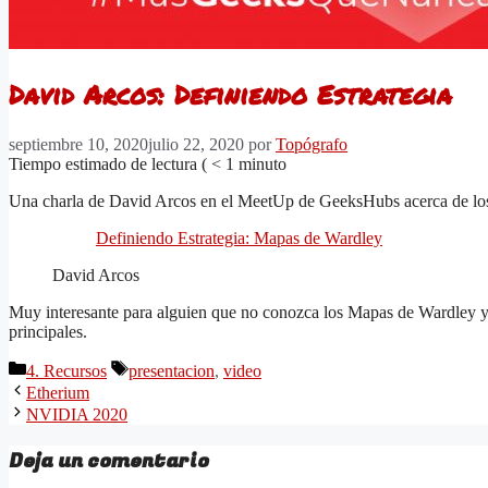
David Arcos: Definiendo Estrategia
septiembre 10, 2020
julio 22, 2020
por
Topógrafo
Tiempo estimado de lectura (
< 1
minuto
Una charla de David Arcos en el MeetUp de GeeksHubs acerca de los
Definiendo Estrategia: Mapas de Wardley
David Arcos
Muy interesante para alguien que no conozca los Mapas de Wardley y q
principales.
Categorías
Etiquetas
4. Recursos
presentacion
,
video
Etherium
NVIDIA 2020
Deja un comentario