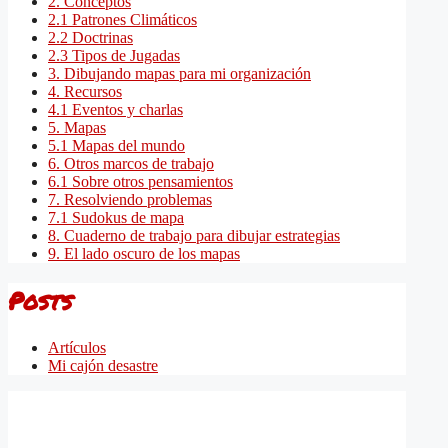
2. Conceptos
2.1 Patrones Climáticos
2.2 Doctrinas
2.3 Tipos de Jugadas
3. Dibujando mapas para mi organización
4. Recursos
4.1 Eventos y charlas
5. Mapas
5.1 Mapas del mundo
6. Otros marcos de trabajo
6.1 Sobre otros pensamientos
7. Resolviendo problemas
7.1 Sudokus de mapa
8. Cuaderno de trabajo para dibujar estrategias
9. El lado oscuro de los mapas
Posts
Artículos
Mi cajón desastre